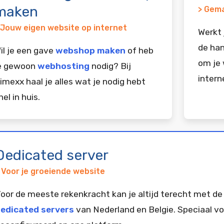
maken
> Gema
 Jouw eigen website op internet
Werkt 
de han
il je een gave
webshop maken
of heb
om je 
e gewoon
webhosting
nodig? Bij
intern
imexx haal je alles wat je nodig hebt
nel in huis.
Dedicated server
 Voor je groeiende website
oor de meeste rekenkracht kan je altijd terecht met de
edicated servers
van Nederland en Belgie. Speciaal vo