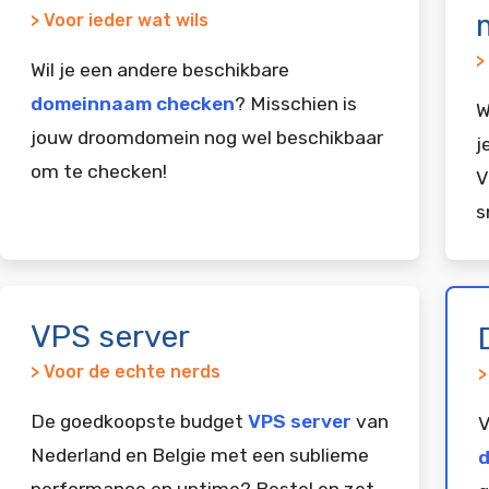
> Voor ieder wat wils
>
Wil je een andere beschikbare
domeinnaam checken
? Misschien is
W
jouw droomdomein nog wel beschikbaar
j
om te checken!
V
s
VPS server
> Voor de echte nerds
>
De goedkoopste budget
VPS server
van
V
Nederland en Belgie met een sublieme
d
performance en uptime? Bestel en zet