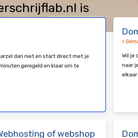
chrijflab.nl is
keerd bij
Vimexx
Dom
> Gema
Wil je
arzel dan niet en start direct met je
naar j
minuten geregeld en klaar om te
elkaar
Webhosting of webshop
Dom